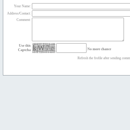
Your Name:
Address/Contact:
Comment:
Use this
kW7e
No more chance
Captcha
Refresh the frofile after sending com