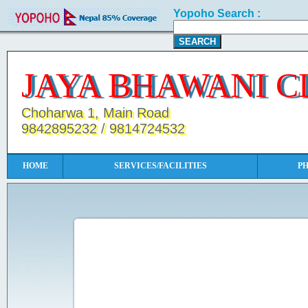
Yopoho Search :
JAYA BHAWANI C
Choharwa 1, Main Road
9842895232 / 9814724532
HOME
SERVICES/FACILITIES
P