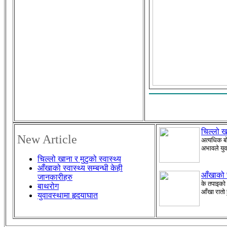
चिल्लो खा
New Article
अत्यधिक बो
अभावले युव
चिल्लो खाना र मुटुको स्वास्थ्य
आँखाको स्वास्थ्य सम्बन्धी केही
आँखाको स
जानकारीहरु
के तपाइको 
बाथरोग
आँखा रातो
युवावस्थामा हृदयाघात