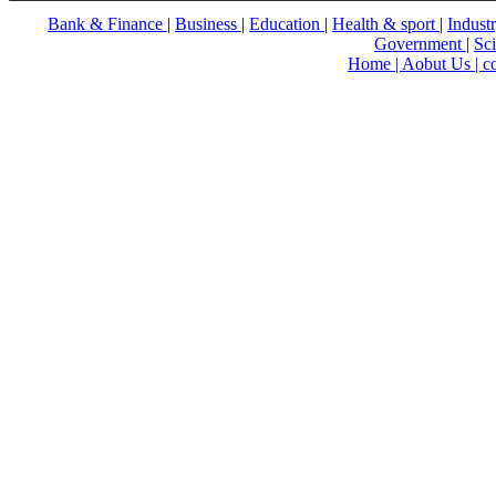
Bank & Finance
|
Business
|
Education
|
Health & sport
|
Indust
Government
|
Sc
Home |
Aobut Us |
c